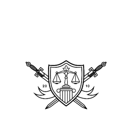
Оставьте заявку сейчас и получите в
течение
24 ЧАСОВ
анализ вашего случая
Подготовка предварительного
правового заключения по делу
БЕСПЛАТНО!